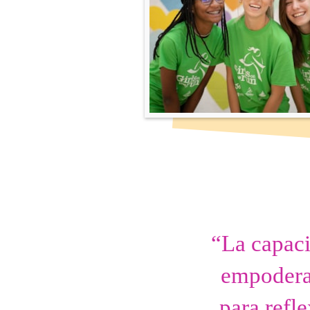
“La capaci
empodera
para refl